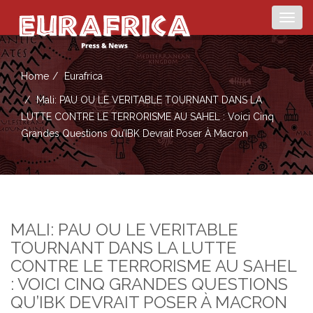
Togg
navig
Home
Eurafrica
Mali: PAU OU LE VERITABLE TOURNANT DANS LA
LUTTE CONTRE LE TERRORISME AU SAHEL : Voici Cinq
Grandes Questions Qu’IBK Devrait Poser À Macron
MALI: PAU OU LE VERITABLE
TOURNANT DANS LA LUTTE
CONTRE LE TERRORISME AU SAHEL
: VOICI CINQ GRANDES QUESTIONS
QU’IBK DEVRAIT POSER À MACRON