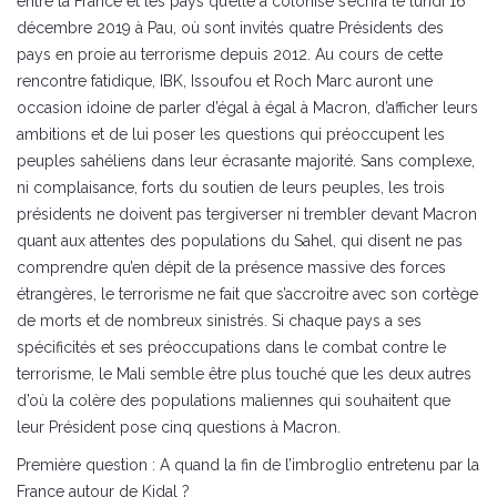
entre la France et les pays qu’elle a colonisé s’écrira le lundi 16
décembre 2019 à Pau, où sont invités quatre Présidents des
pays en proie au terrorisme depuis 2012. Au cours de cette
rencontre fatidique, IBK, Issoufou et Roch Marc auront une
occasion idoine de parler d’égal à égal à Macron, d’afficher leurs
ambitions et de lui poser les questions qui préoccupent les
peuples sahéliens dans leur écrasante majorité. Sans complexe,
ni complaisance, forts du soutien de leurs peuples, les trois
présidents ne doivent pas tergiverser ni trembler devant Macron
quant aux attentes des populations du Sahel, qui disent ne pas
comprendre qu’en dépit de la présence massive des forces
étrangères, le terrorisme ne fait que s’accroitre avec son cortège
de morts et de nombreux sinistrés. Si chaque pays a ses
spécificités et ses préoccupations dans le combat contre le
terrorisme, le Mali semble être plus touché que les deux autres
d’où la colère des populations maliennes qui souhaitent que
leur Président pose cinq questions à Macron.
Première question : A quand la fin de l’imbroglio entretenu par la
France autour de Kidal ?