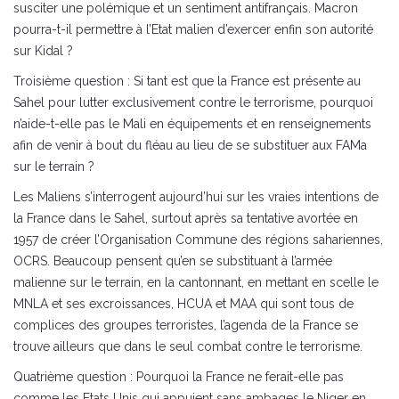
susciter une polémique et un sentiment antifrançais. Macron
pourra-t-il permettre à l’Etat malien d’exercer enfin son autorité
sur Kidal ?
Troisième question : Si tant est que la France est présente au
Sahel pour lutter exclusivement contre le terrorisme, pourquoi
n’aide-t-elle pas le Mali en équipements et en renseignements
afin de venir à bout du fléau au lieu de se substituer aux FAMa
sur le terrain ?
Les Maliens s’interrogent aujourd’hui sur les vraies intentions de
la France dans le Sahel, surtout après sa tentative avortée en
1957 de créer l’Organisation Commune des régions sahariennes,
OCRS. Beaucoup pensent qu’en se substituant à l’armée
malienne sur le terrain, en la cantonnant, en mettant en scelle le
MNLA et ses excroissances, HCUA et MAA qui sont tous de
complices des groupes terroristes, l’agenda de la France se
trouve ailleurs que dans le seul combat contre le terrorisme.
Quatrième question : Pourquoi la France ne ferait-elle pas
comme les Etats Unis qui appuient sans ambages le Niger en