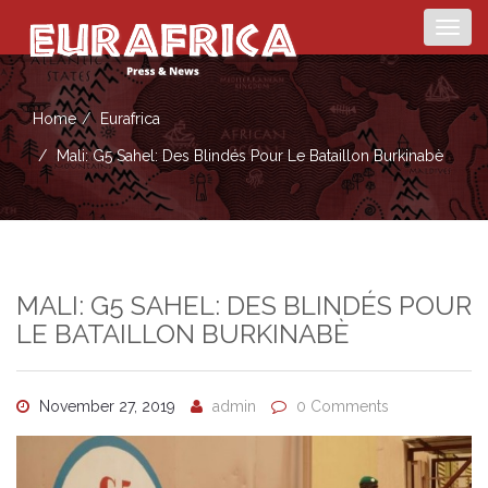
Togg
navig
Home
Eurafrica
Mali: G5 Sahel: Des Blindés Pour Le Bataillon Burkinabè
MALI: G5 SAHEL: DES BLINDÉS POUR
LE BATAILLON BURKINABÈ
November 27, 2019
admin
0 Comments