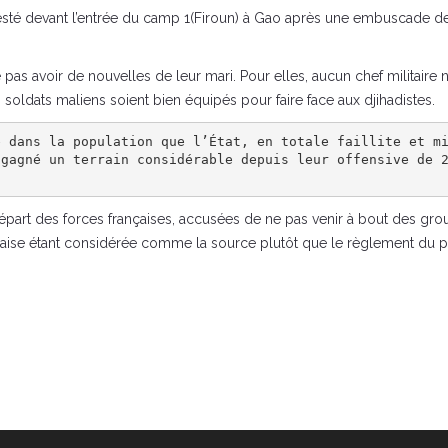
sté devant l’entrée du camp 1(Firoun) à Gao après une embuscade des 
as avoir de nouvelles de leur mari. Pour elles, aucun chef militaire n’e
s soldats maliens soient bien équipés pour faire face aux djihadistes.
e dans la population que l’État, en totale faillite et m
 gagné un terrain considérable depuis leur offensive de 
art des forces françaises, accusées de ne pas venir à bout des groupe
aise étant considérée comme la source plutôt que le règlement du pr