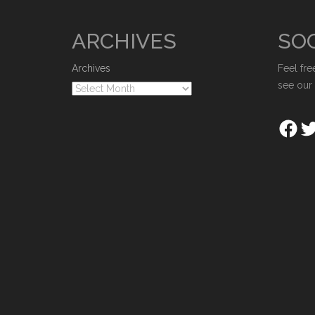
ARCHIVES
SOC
Archives
Feel fre
see our