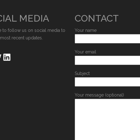
IAL MEDIA
CONTACT
e to follow us on social media to
Your name
 most recent updates.
Your email
Subject
Your message (optional)