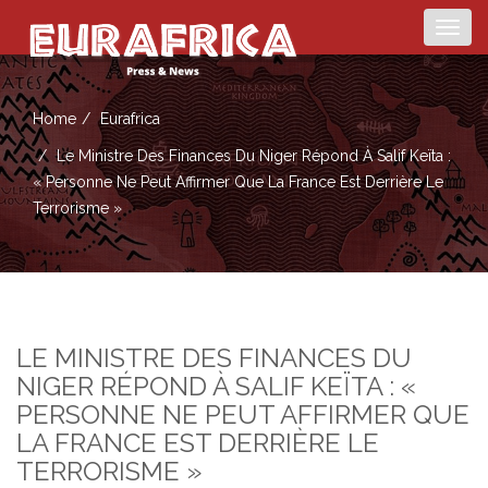
Togg
navig
Home
Eurafrica
Le Ministre Des Finances Du Niger Répond À Salif Keïta :
« Personne Ne Peut Affirmer Que La France Est Derrière Le
Terrorisme »
LE MINISTRE DES FINANCES DU
NIGER RÉPOND À SALIF KEÏTA : «
PERSONNE NE PEUT AFFIRMER QUE
LA FRANCE EST DERRIÈRE LE
TERRORISME »