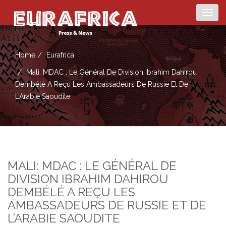
Togg
navig
Home
Eurafrica
Mali: MDAC : Le Général De Division Ibrahim Dahirou
Dembélé A Reçu Les Ambassadeurs De Russie Et De
L’Arabie Saoudite
MALI: MDAC : LE GÉNÉRAL DE
DIVISION IBRAHIM DAHIROU
DEMBÉLÉ A REÇU LES
AMBASSADEURS DE RUSSIE ET DE
L’ARABIE SAOUDITE