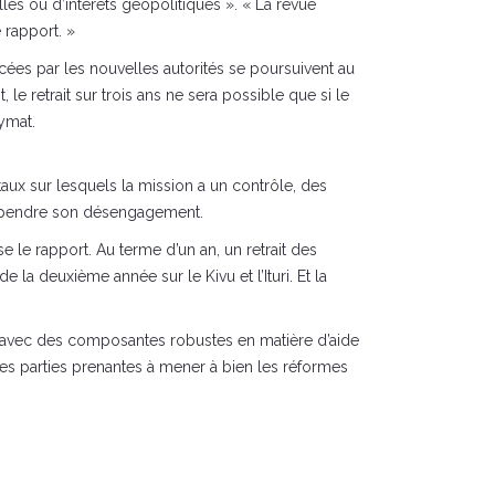
les ou d’intérêts géopolitiques ». « La revue
 rapport. »
cées par les nouvelles autorités se poursuivent au
 le retrait sur trois ans ne sera possible que si le
ymat.
taux sur lesquels la mission a un contrôle, des
 suspendre son désengagement.
le rapport. Au terme d’un an, un retrait des
 la deuxième année sur le Kivu et l’Ituri. Et la
co avec des composantes robustes en matière d’aide
r les parties prenantes à mener à bien les réformes