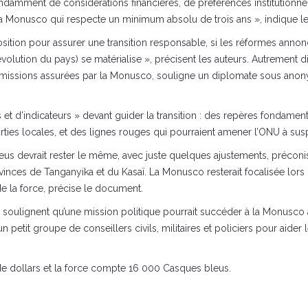
endamment de considérations financières, de préférences institutionnel
a Monusco qui respecte un minimum absolu de trois ans », indique le
osition pour assurer une transition responsable, si les réformes annon
olution du pays) se matérialise », précisent les auteurs. Autrement dit,
 missions assurées par la Monusco, souligne un diplomate sous anon
es et d’indicateurs » devant guider la transition : des repères fondamen
 parties locales, et des lignes rouges qui pourraient amener l’ONU à
s devrait rester le même, avec juste quelques ajustements, préconise 
vinces de Tanganyika et du Kasaï. La Monusco resterait focalisée lors de
de la force, précise le document.
ort soulignent qu’une mission politique pourrait succéder à la Monus
 un petit groupe de conseillers civils, militaires et policiers pour aide
de dollars et la force compte 16 000 Casques bleus.