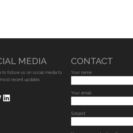
IAL MEDIA
CONTACT
e to follow us on social media to
Your name
 most recent updates.
Your email
Subject