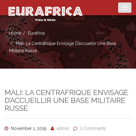
Togg
navig
Home
Eurafrica
Mali: La Centrafrique Envisage D’accueillir Une Base
Militaire Russe
MALI: LA CENTRAFRIQUE ENVISAGE
D’ACCUEILLIR UNE BASE MILITAIRE
RUSSE
November 1, 2019
admin
0 Comments