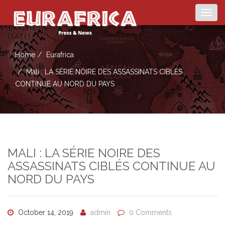
Togg
navig
Home
Eurafrica
Mali : LA SÉRIE NOIRE DES ASSASSINATS CIBLÉS
CONTINUE AU NORD DU PAYS
MALI : LA SÉRIE NOIRE DES
ASSASSINATS CIBLÉS CONTINUE AU
NORD DU PAYS
October 14, 2019
admin
0 Comments