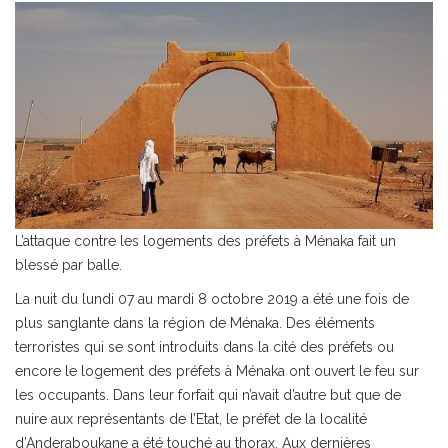
L’attaque contre les logements des préfets à Ménaka fait un
blessé par balle.
La nuit du lundi 07 au mardi 8 octobre 2019 a été une fois de
plus sanglante dans la région de Ménaka. Des éléments
terroristes qui se sont introduits dans la cité des préfets ou
encore le logement des préfets à Ménaka ont ouvert le feu sur
les occupants. Dans leur forfait qui n’avait d’autre but que de
nuire aux représentants de l’Etat, le préfet de la localité
d’Anderaboukane a été touché au thorax. Aux dernières