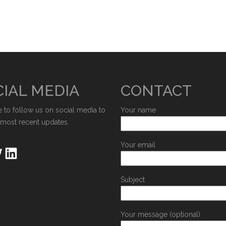
IAL MEDIA
CONTACT
e to follow us on social media to
Your name
 most recent updates.
Your email
Subject
Your message (optional)