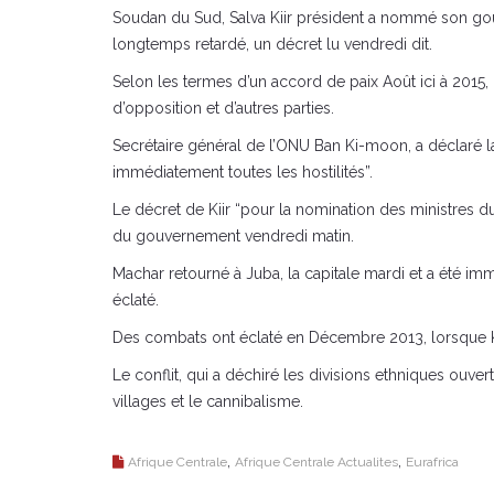
Soudan du Sud, Salva Kiir président a nommé son gouv
longtemps retardé, un décret lu vendredi dit.
Selon les termes d’un accord de paix Août ici à 2015, 
d’opposition et d’autres parties.
Secrétaire général de l’ONU Ban Ki-moon, a déclaré la
immédiatement toutes les hostilités”.
Le décret de Kiir “pour la nomination des ministres du
du gouvernement vendredi matin.
Machar retourné à Juba, la capitale mardi et a été im
éclaté.
Des combats ont éclaté en Décembre 2013, lorsque Kiir
Le conflit, qui a déchiré les divisions ethniques ouver
villages et le cannibalisme.
,
,
Afrique Centrale
Afrique Centrale Actualites
Eurafrica