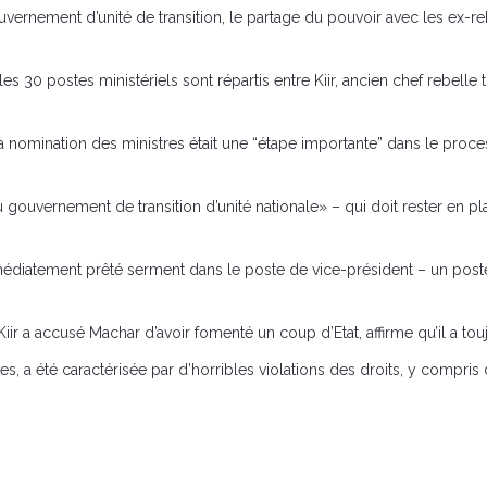
ernement d’unité de transition, le partage du pouvoir avec les ex-r
les 30 postes ministériels sont répartis entre Kiir, ancien chef rebelle
 nomination des ministres était une “étape importante” dans le proces
 gouvernement de transition d’unité nationale» – qui doit rester en pl
médiatement prêté serment dans le poste de vice-président – un poste
 a accusé Machar d’avoir fomenté un coup d’Etat, affirme qu’il a touj
tes, a été caractérisée par d’horribles violations des droits, y compri