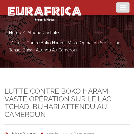
Togg
navig
Home
Afrique Centrale
Lutte Contre Boko Haram : Vaste Opération Sur Le Lac
Tchad, Buhari Attendu Au Cameroun
LUTTE CONTRE BOKO HARAM :
VASTE OPÉRATION SUR LE LAC
TCHAD, BUHARI ATTENDU AU
CAMEROUN