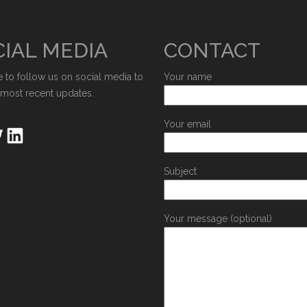
IAL MEDIA
CONTACT
e to follow us on social media to
Your name
 most recent updates.
Your email
Subject
Your message (optional)