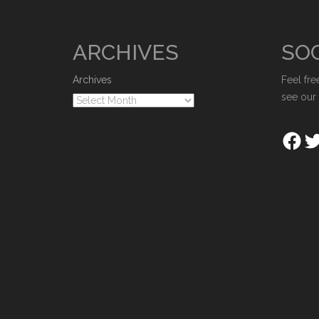
ARCHIVES
SOC
Archives
Feel fre
see our