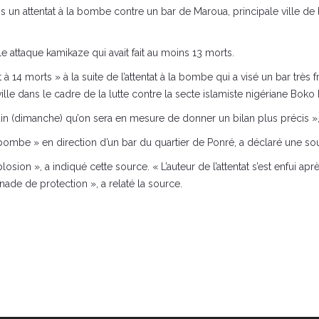
 un attentat à la bombe contre un bar de Maroua, principale ville de
 attaque kamikaze qui avait fait au moins 13 morts.
à 14 morts » à la suite de l’attentat à la bombe qui a visé un bar trè
lle dans le cadre de la lutte contre la secte islamiste nigériane Boko
n (dimanche) qu’on sera en mesure de donner un bilan plus précis », a
ombe » en direction d’un bar du quartier de Ponré, a déclaré une sourc
osion », a indiqué cette source. « L’auteur de l’attentat s’est enfui ap
enade de protection », a relaté la source.