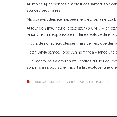
Au moins 14 personnes ont été tuées samedi soir dans
sources sécuritaires.
Maroua avait déjà été frappée mercredi par une double
Autour de 21h30 heure locale (20h30 GMT), « on était 
l’anonymat un responsable militaire déployé dans la vi
« Il y a de nombreux blessés, mais ce n’est que demai
Il était 19h45 samedi lorsqu’un homme a « lancé une b
« Je me trouvais à environ 200 mètres du lieu de l’expl
sont mis à sa poursuite, mais il a fait exploser une gr
,
,
Afrique Centrale
Afrique Centrale Actualites
Eurafrica