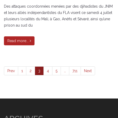
Des attaques coordonnées menées par des djihadistes du JNIM
et leurs alliés indépendantistes du FLA visent ce samedi 4 juillet
plusieurs localités du Mali, à Gao, Anéfis et Sévaré, ainsi qu’une
prison au sud du
Read more...
Prev
1
2
3
4
5
…
711
Next