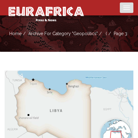
Togg
navig
Home
Archive For Category "Geopolitics"
(
Page 3
)